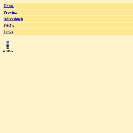
Home
Provinz
Adressbuch
FAQ's
Links